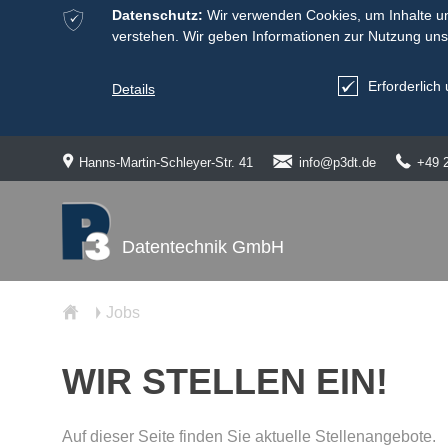
ќ
Datenschutz:
Wir verwenden Cookies, um Inhalte und
verstehen. Wir geben Informationen zur Nutzung uns
Erforderlich 
Details
ś
Ś
Ÿ
Hanns-Martin-Schleyer-Str. 41
info@p3dt.de
+49 
Datentechnik GmbH
ŷ
Jobs
Ţ
WIR STELLEN EIN!
Auf dieser Seite finden Sie aktuelle Stellenangebote.