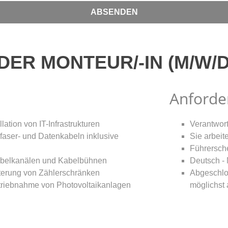
ABSENDEN
DER MONTEUR/-IN (M/W/D
Anforde
lation von IT-Infrastrukturen
Verantwort
faser- und Datenkabeln inklusive
Sie arbeite
n
Führersch
Kabelkanälen und Kabelbühnen
Deutsch - 
erung von Zählerschränken
Abgeschlo
triebnahme von Photovoltaikanlagen
möglichst 