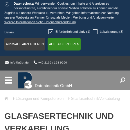
ќ
Datenschutz:
Wir verwenden Cookies, um Inhalte und Anzeigen zu
personalisieren, Funktionen für soziale Medien anbieten zu können und die
Zugriffe auf unsere Webseite zu verstehen. Wir geben Informationen zur Nutzung
unserer Webseite an Partner für soziale Medien, Werbung und Analysen weiter.
Weitere Informationen siehe Datenschutzerklärung
Erforderlich und aktiv (1)
Lokalisierung (3)
Details
Ś
Ÿ
info@p3dt.de
+49 2166 / 128 9290
ř
Datentechnik GmbH
ŷ
Lösungen und Kompetenzen
GlasfasertechnikVerkabelung
Ţ
Ţ
GLASFASERTECHNIK UND
VERKABELUNG